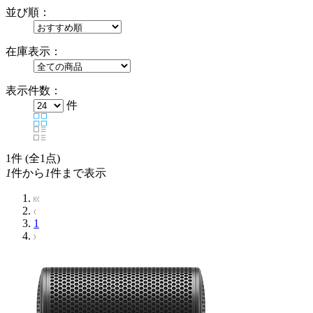
並び順：
在庫表示：
表示件数：
件
1
件 (全1点)
1
件から
1
件まで表示
1