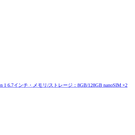
en 1 6.7インチ・メモリ/ストレージ：8GB/128GB nanoSIM ×2