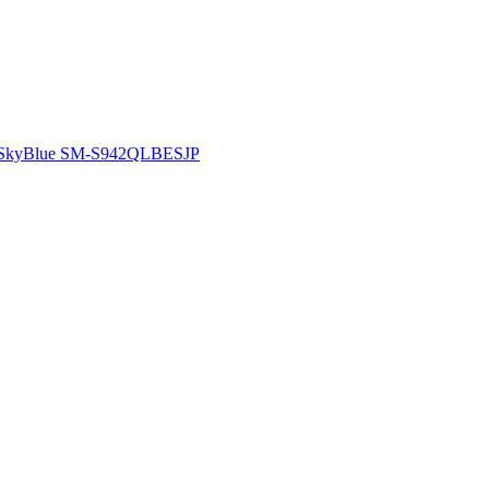
kyBlue SM-S942QLBESJP