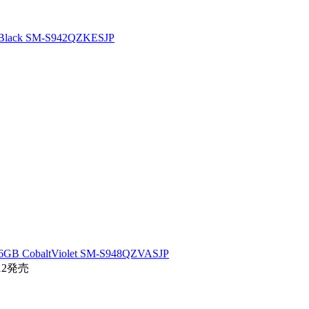
lack SM-S942QZKESJP
GB CobaltViolet SM-S948QZVASJP
12発売