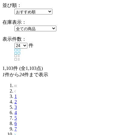
並び順：
在庫表示：
表示件数：
件
1,103
件 (全1,103点)
1
件から
24
件まで表示
1
2
3
4
5
6
7