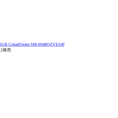
GB CobaltViolet SM-S948QZVESJP
12発売