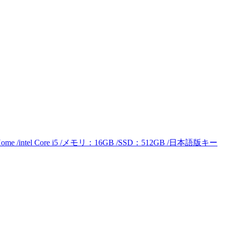
e /intel Core i5 /メモリ：16GB /SSD：512GB /日本語版キー