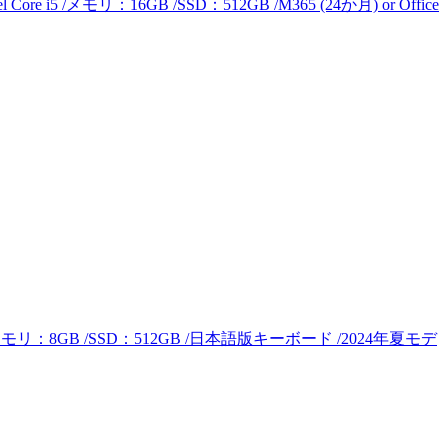
re i5 /メモリ：16GB /SSD：512GB /M365 (24か月) or Office
en 5 /メモリ：8GB /SSD：512GB /日本語版キーボード /2024年夏モデ