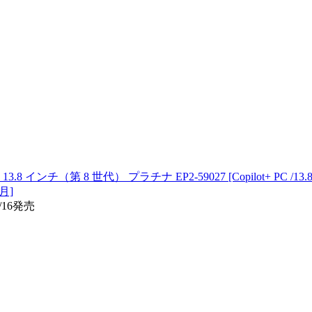
3.8 インチ（第 8 世代） プラチナ EP2-59027 [Copilot+ PC /13.8型 
6月]
/16発売