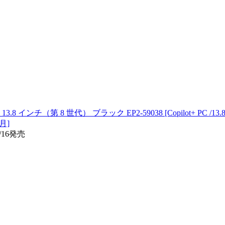
3.8 インチ（第 8 世代） ブラック EP2-59038 [Copilot+ PC /13.8型 
6月]
/16発売