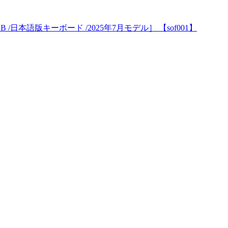
SD：256GB /日本語版キーボード /2025年7月モデル］ 【sof001】