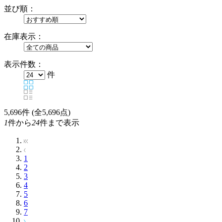
並び順：
在庫表示：
表示件数：
件
5,696
件 (全5,696点)
1
件から
24
件まで表示
1
2
3
4
5
6
7