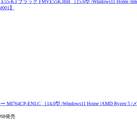
 ブラック FMVE55K3BB ［15.6型 /Windows11 Home /intel Co
001】
ー MI764CP-ENLC ［14.0型 /Windows11 Home /AMD Ryz
/08発売