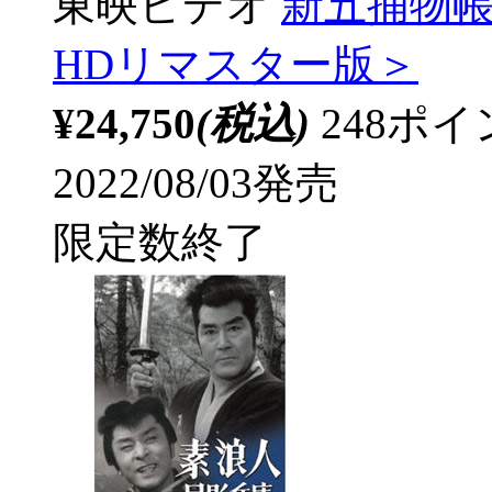
東映ビデオ
新五捕物帳 
HDリマスター版＞
¥24,750
(税込)
248ポ
2022/08/03発売
限定数終了