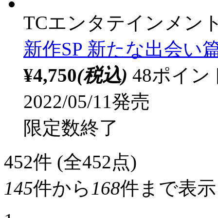
TCエンタテインメン
新作SP 新たな出会い篇
¥4,750
(税込)
48ポイ
2022/05/11発売
限定数終了
452
件 (全452点)
145
件から
168
件まで表示