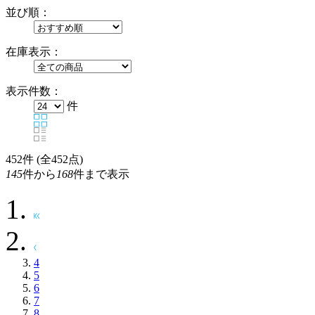
並び順：
在庫表示：
表示件数：
件
452
件 (全452点)
145
件から
168
件まで表示
4
5
6
7
8