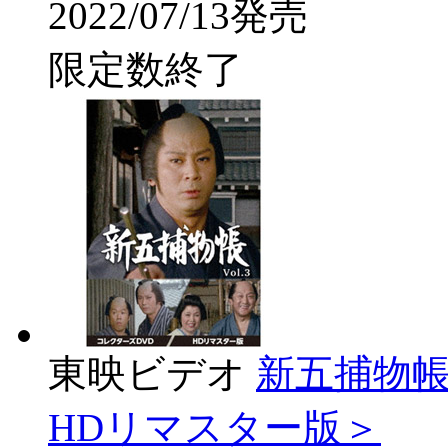
2022/07/13発売
限定数終了
東映ビデオ
新五捕物帳 
HDリマスター版＞