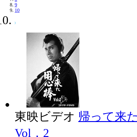
9
10
東映ビデオ
帰って来た
Vol．2