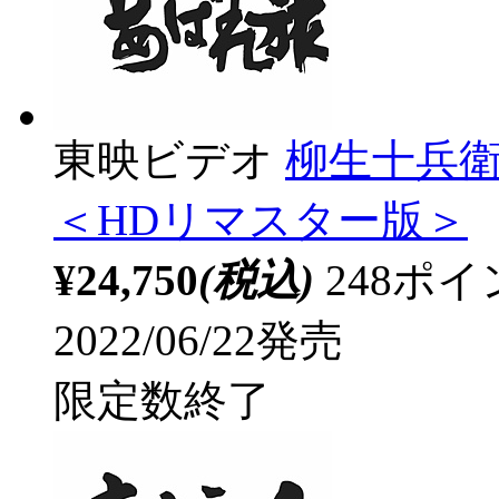
東映ビデオ
柳生十兵衛
＜HDリマスター版＞
¥24,750
(税込)
248ポ
2022/06/22発売
限定数終了