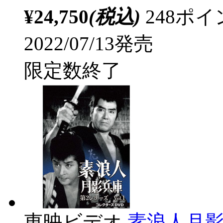
¥24,750
(税込)
248ポ
2022/07/13発売
限定数終了
東映ビデオ
素浪人月影