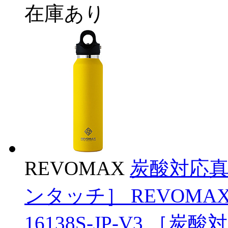
在庫あり
REVOMAX
炭酸対応真空
ンタッチ］ REVOMA
16138S-JP-V3 ［炭