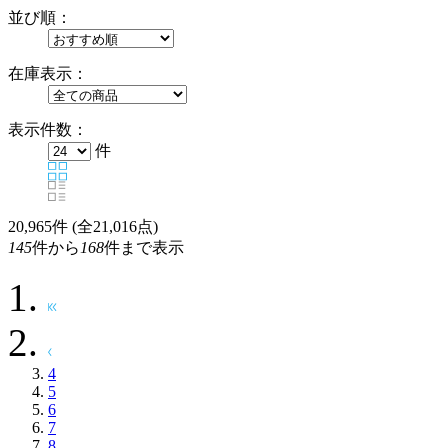
並び順：
在庫表示：
表示件数：
件
20,965
件 (全21,016点)
145
件から
168
件まで表示
4
5
6
7
8