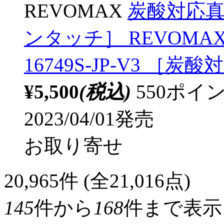
REVOMAX
炭酸対応真空
ンタッチ］ REVOMA
16749S-JP-V3 ［炭
¥5,500
(税込)
550ポ
2023/04/01発売
お取り寄せ
20,965
件 (全21,016点)
145
件から
168
件まで表示