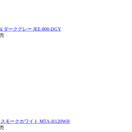
ダークグレー JEE-800-DGY
発売
 スモークホワイト MTA-H120WH
発売