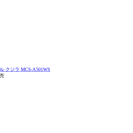
 クジラ MCS-A501WS
発売