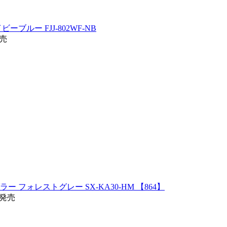
ーブルー FJJ-802WF-NB
発売
 フォレストグレー SX-KA30-HM 【864】
旬発売