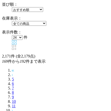
並び順：
在庫表示：
表示件数：
件
2,171
件 (全2,179点)
169
件から
192
件まで表示
5
6
7
8
9
10
11