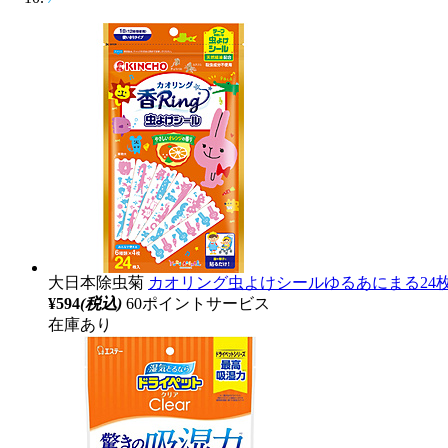
大日本除虫菊
カオリング虫よけシールゆるあにまる24
¥594
(税込)
60ポイントサービス
在庫あり