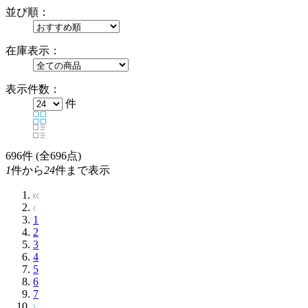
並び順：
在庫表示：
表示件数：
件
696
件 (全696点)
1
件から
24
件まで表示
1
2
3
4
5
6
7