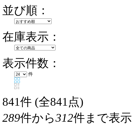
並び順：
在庫表示：
表示件数：
件
841
件 (全841点)
289
件から
312
件まで表示