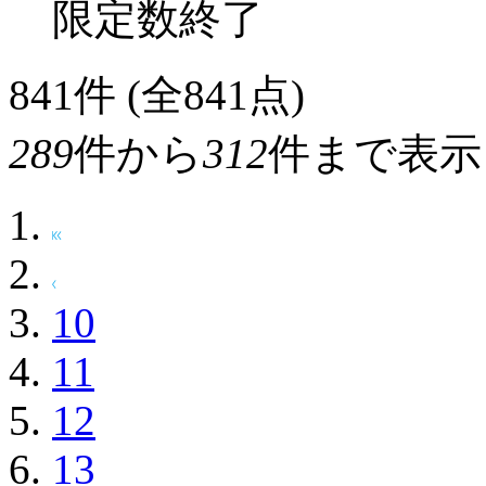
限定数終了
841
件 (全841点)
289
件から
312
件まで表示
10
11
12
13