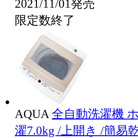
2021/11/01発売
限定数終了
AQUA
全自動洗濯機 ホワ
濯7.0kg /上開き /簡