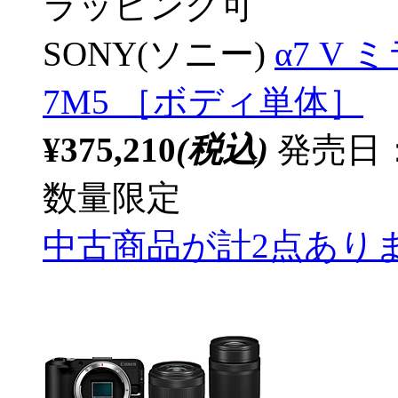
ラッピング可
SONY(ソニー)
α7 V
7M5 ［ボディ単体］
¥375,210
(税込)
発売日：2
数量限定
中古商品が計2点あり