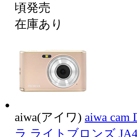
頃発売
在庫あり
aiwa(アイワ)
aiwa 
ラ ライトブロンズ JA4-D