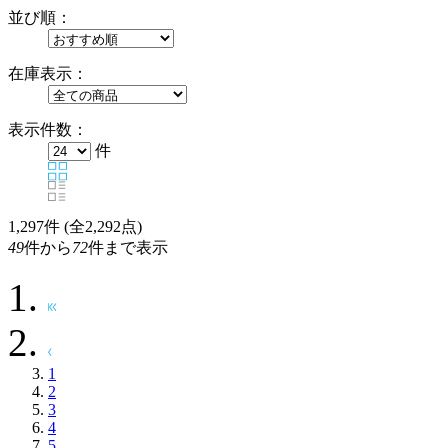
並び順：
在庫表示：
表示件数：
件
1,297
件 (全2,292点)
49
件から
72
件まで表示
1
2
3
4
5