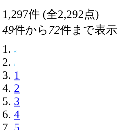
1,297
件 (全2,292点)
49
件から
72
件まで表示
1
2
3
4
5