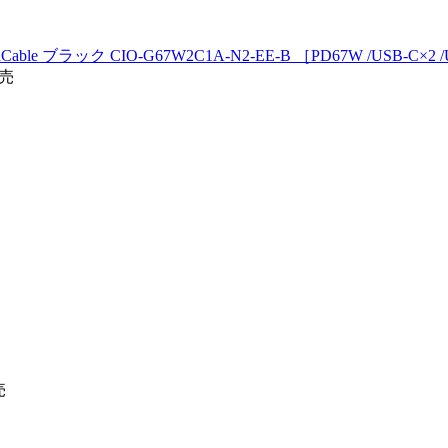
A & MeshCable ブラック CIO-G67W2C1A-N2-EE-B ［PD67W /USB-C
発売
売