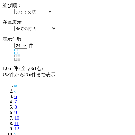
並び順：
在庫表示：
表示件数：
件
1,061
件 (全1,061点)
193
件から
216
件まで表示
6
7
8
9
10
11
12