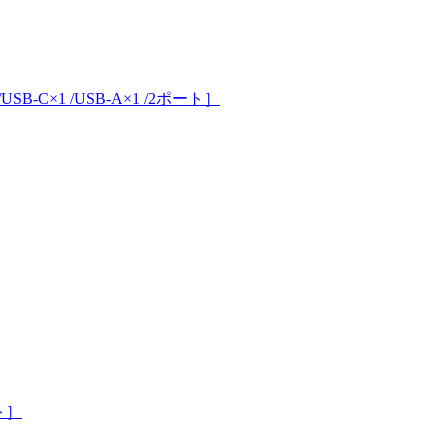
SB-C×1 /USB-A×1 /2ポート］
ート］