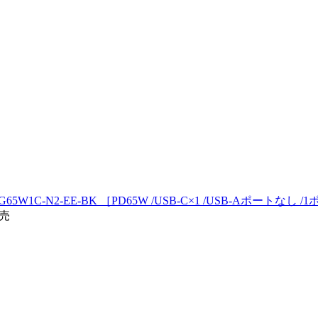
CIO-G65W1C-N2-EE-BK ［PD65W /USB-C×1 /USB-Aポートなし 
発売