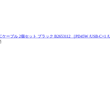
C & USB-Cケーブル 2個セット ブラック B2653112 ［PD45W /USB-
売