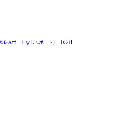
C×1 /USB-Aポートなし /1ポート］ 【864】