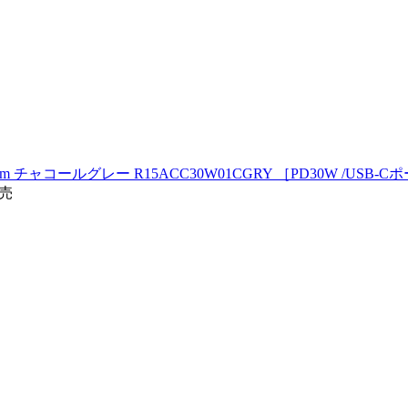
.5m チャコールグレー R15ACC30W01CGRY ［PD30W /USB-
発売