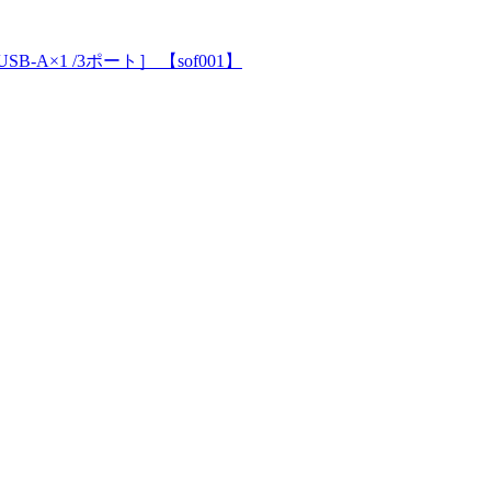
×2 /USB-A×1 /3ポート］ 【sof001】