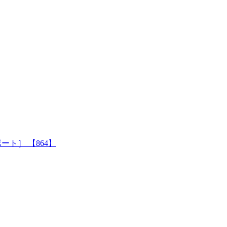
/1ポート］ 【864】