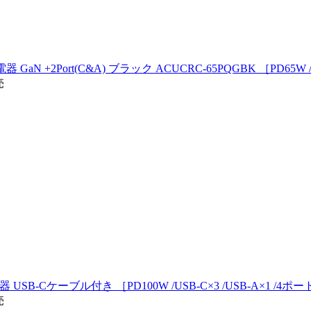
N +2Port(C&A) ブラック ACUCRC-65PQGBK ［PD65W /U
売
充電器 USB-Cケーブル付き ［PD100W /USB-C×3 /USB-A×1 /4ポ
売