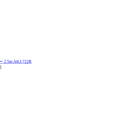
m AKJ-722R
売