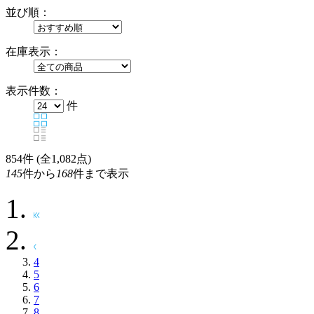
並び順：
在庫表示：
表示件数：
件
854
件 (全1,082点)
145
件から
168
件まで表示
4
5
6
7
8