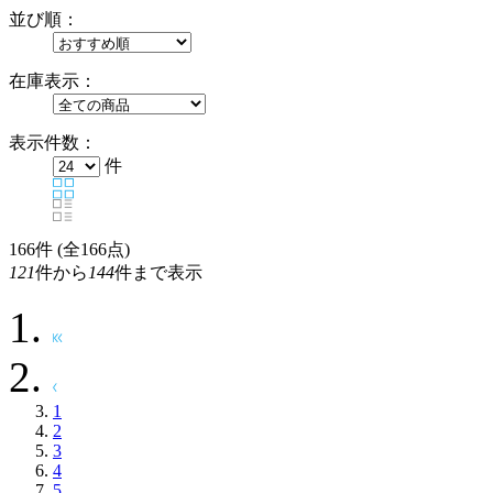
並び順：
在庫表示：
表示件数：
件
166
件 (全166点)
121
件から
144
件まで表示
1
2
3
4
5