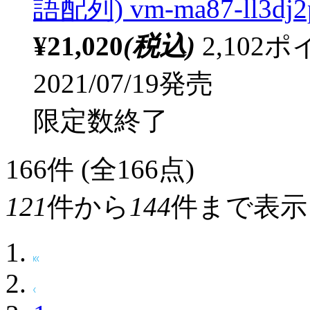
語配列) vm-ma87-ll3dj
¥21,020
(税込)
2,10
2021/07/19発売
限定数終了
166
件 (全166点)
121
件から
144
件まで表示