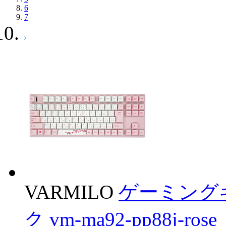
6
7
VARMILO
ゲーミングキ
ク vm-ma92-pp88j-ro