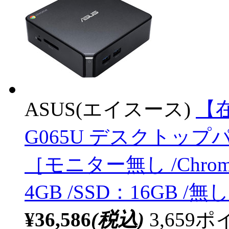
ASUS(エイスース)
【在
G065U デスクトップパ
［モニター無し /Chrome O
4GB /SSD：16GB /無
¥36,586
(税込)
3,65