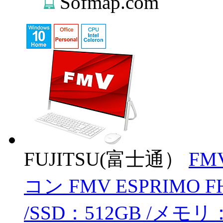
Sofmap.com
FUJITSU(富士通）
FM
コン FMV ESPRIMO F
/SSD：512GB /メモリ