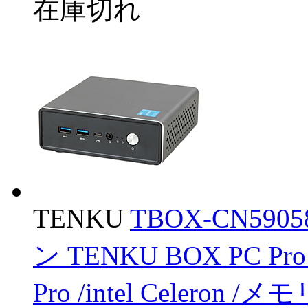
在庫切れ
TENKU
TBOX-CN59
ン TENKU BOX PC P
Pro /intel Celeron