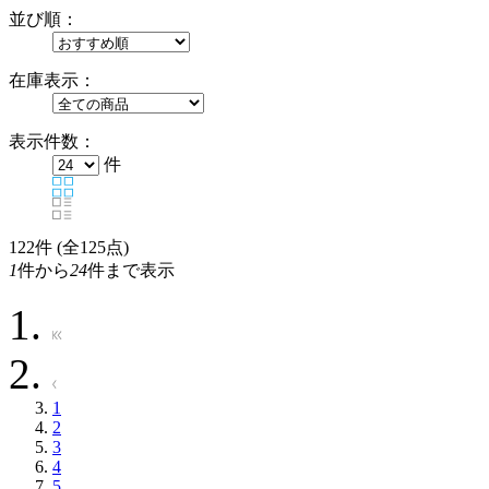
並び順：
在庫表示：
表示件数：
件
122
件 (全125点)
1
件から
24
件まで表示
1
2
3
4
5