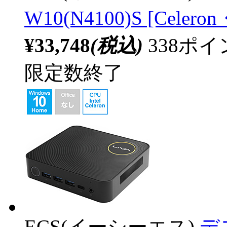
W10(N4100)S [Cele
¥33,748
(税込)
338ポ
限定数終了
ECS(イーシーエス)
デス