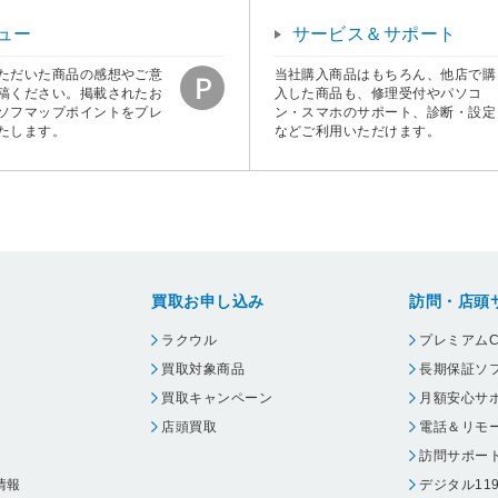
ュー
サービス＆サポート
ただいた商品の感想やご意
当社購入商品はもちろん、他店で購
稿ください。掲載されたお
入した商品も、修理受付やパソコ
ソフマップポイントをプレ
ン・スマホのサポート、診断・設定
たします。
などご利用いただけます。
買取お申し込み
訪問・店頭
ラクウル
プレミアムC
買取対象商品
長期保証ソ
買取キャンペーン
月額安心サ
店頭買取
電話＆リモ
訪問サポー
情報
デジタル11