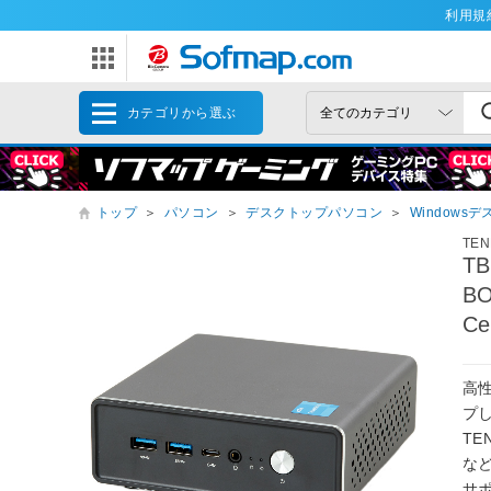
利用規
カテゴリから選ぶ
トップ
＞
パソコン
＞
デスクトップパソコン
＞
Windows
TE
T
BO
C
高
プし
TE
な
サ