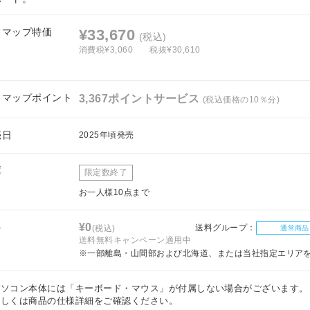
フマップ特価
¥33,670
(税込)
消費税¥3,060
税抜¥30,610
フマップポイント
3,367ポイントサービス
(税込価格の10％分)
売日
2025年頃発売
庫
限定数終了
お一人様10点まで
料
¥0
送料グループ：
(税込)
通常商品
送料無料キャンペーン適用中
※一部離島・山間部および北海道、または当社指定エリア
パソコン本体には「キーボード・マウス」が付属しない場合がございます。
しくは商品の仕様詳細をご確認ください。