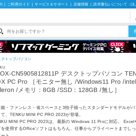
約
|
ご利用ガイド
|
サービス＆サポート
|
店舗情報
|
請求書払いについて（法
デスクトップパソコン
NKU
BOX-CN5905812811P デスクトップパソコン TE
X PC Pro ［モニター無し /Windows11 Pro /inte
eleron /メモリ：8GB /SSD：128GB /無し］
性能・ファンレス・省スペースと3拍子揃ったスタンダードモデルがパ
て、TENKU MINI PC PRO 2023が登場。
NKU MINI PC PRO 2023は、最新の Windows 11 Proに対応。 Excel
どを使用するOfficeソフトはもちろん、仕事からプライベートまでし
ポート。