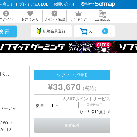
人窓口）
|
プレミアムCLUB
|
お問い合わせ
|
ログイン
お気に入り
ポイント確認
ランキング
Language
新規会員登録
カート
0
NKU
ソフマップ特価
l
¥33,670
(税込)
3,367ポイントサービス
限定数終了
数量
ワーアッ
お一人様10点まで
やWord
っかりと