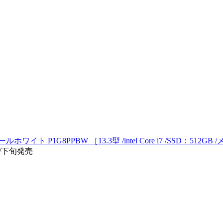
ルホワイト P1G8PPBW ［13.3型 /intel Core i7 /SSD：512G
2/下旬発売