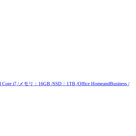
 i7 /メモリ：16GB /SSD：1TB /Office HomeandBusiness /