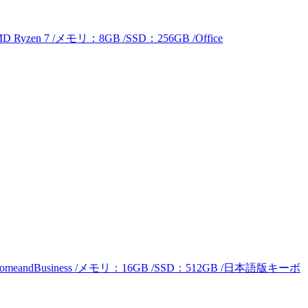
yzen 7 /メモリ：8GB /SSD：256GB /Office
fice HomeandBusiness /メモリ：16GB /SSD：512GB /日本語版キーボ