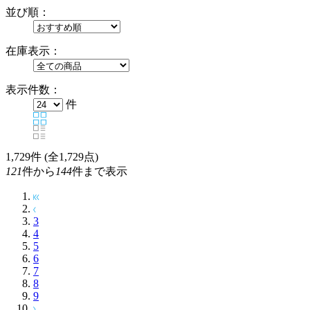
並び順：
在庫表示：
表示件数：
件
1,729
件 (全1,729点)
121
件から
144
件まで表示
3
4
5
6
7
8
9