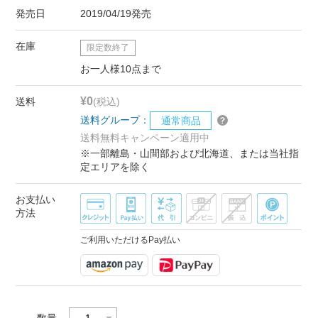
発売日
2019/04/19発売
在庫
限定数終了
お一人様10点まで
¥0
送料
(税込)
送料グループ：
通常商品
送料無料キャンペーン適用中
※一部離島・山間部および北海道、または当社指
定エリアを除く
お支払い
方法
ご利用いただけるPay払い
数量