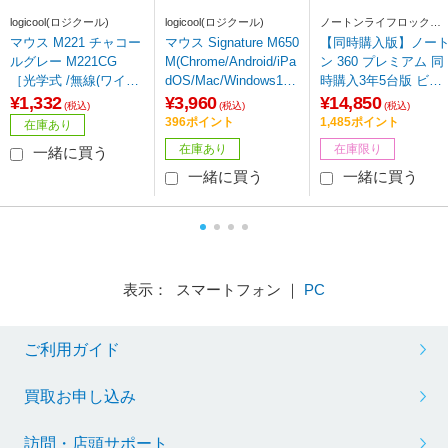
logicool(ロジクール)
logicool(ロジクール)
ノートンライフロック
Norton Lifelock
マウス M221 チャコー
マウス Signature M650
【同時購入版】ノー
ルグレー M221CG
M(Chrome/Android/iPa
ン 360 プレミアム 同
［光学式 /無線(ワイヤ
dOS/Mac/Windows11
時購入3年5台版 ビッ
レス) /3ボタン /USB］
対応) グラファイト M6
クカメラグループ専
¥1,332
¥3,960
¥14,850
(税込)
(税込)
(税込)
50MGR ［光学式 /無線
［Win・Mac・Androi
396ポイント
1,485ポイント
在庫あり
(ワイヤレス) /5ボタン
d・iOS用］
在庫あり
在庫限り
一緒に買う
/Bluetooth・USB］
一緒に買う
一緒に買う
表示： スマートフォン ｜
PC
ご利用ガイド
買取お申し込み
訪問・店頭サポート