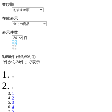
並び順：
在庫表示：
表示件数：
件
5,696
件 (全5,696点)
1
件から
24
件まで表示
1
2
3
4
5