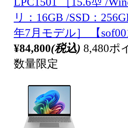
LPC1501 ［15.6型 /Wind
リ：16GB /SSD：256
年7月モデル］ 【sof00
¥84,800
(税込)
8,48
数量限定