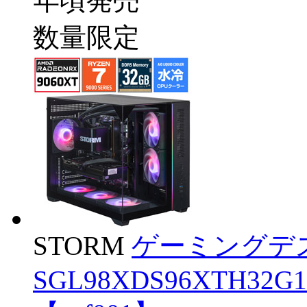
年頃発売
数量限定
STORM
ゲーミングデ
SGL98XDS96XTH32G1