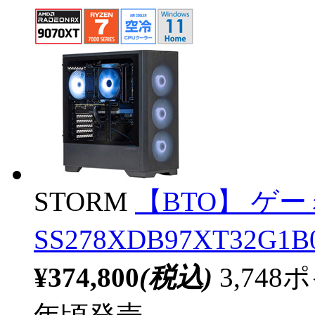
STORM
【BTO】 ゲ
SS278XDB97XT32G1B0
¥374,800
(税込)
3,74