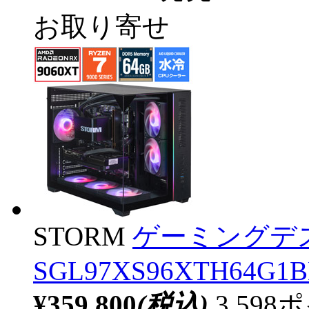
お取り寄せ
STORM
ゲーミングデ
SGL97XS96XTH64G1BH
¥359,800
(税込)
3,59