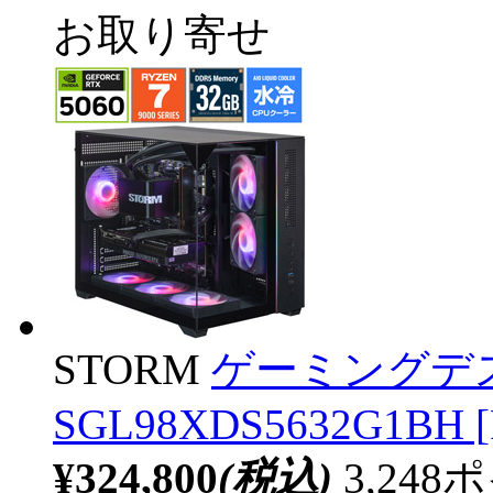
お取り寄せ
STORM
ゲーミングデ
SGL98XDS5632G1BH [
¥324,800
(税込)
3,24