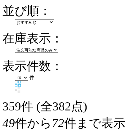
並び順：
在庫表示：
表示件数：
件
359
件 (全382点)
49
件から
72
件まで表示