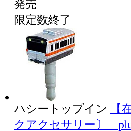
発売
限定数終了
ハシートップイン
【
クアクセサリー〕 plu