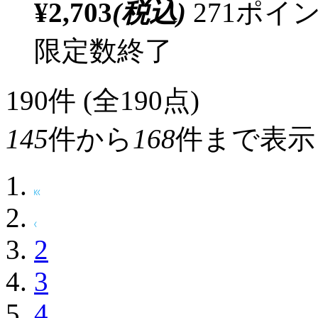
¥2,703
(税込)
271ポ
限定数終了
190
件 (全190点)
145
件から
168
件まで表示
2
3
4