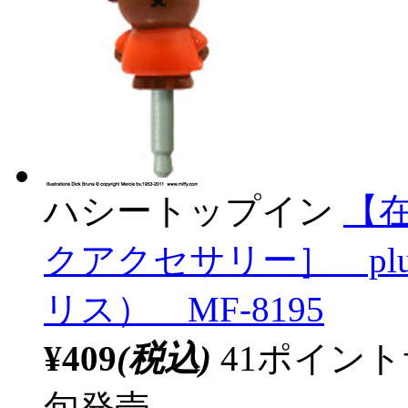
ハシートップイン
【
クアクセサリー］ plu
リス） MF-8195
¥409
(税込)
41ポイン
旬発売