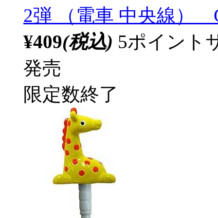
2弾 （電車 中央線） CR
¥409
(税込)
5ポイント
発売
限定数終了