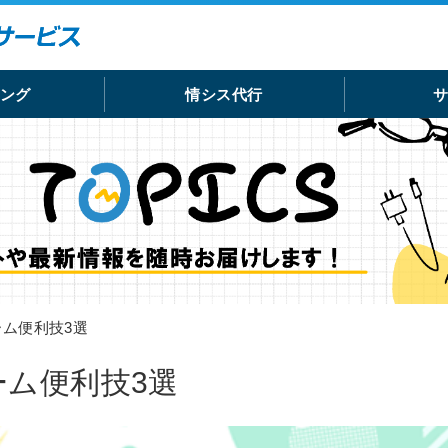
ング
情シス代行
ラーム便利技3選
ラーム便利技3選