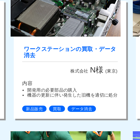
ワークステーションの買取・データ
消去
N様
株式会社
(東京)
内容
開発用の必要部品の購入
機器の更新に伴い発生した旧機を適切に処分
新品販売
買取
データ消去