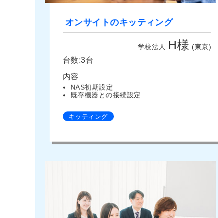
オンサイトのキッティング
H様
学校法人
(東京)
台数:3台
内容
NAS初期設定
既存機器との接続設定
キッティング