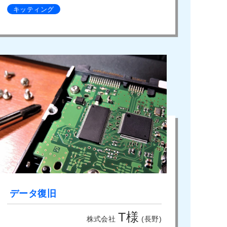
キッティング
データ復旧
T様
株式会社
(長野)