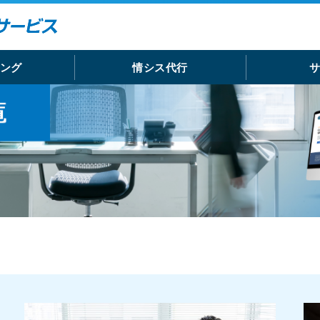
ング
情シス代行