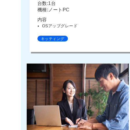
台数:1台
機種:ノートPC
内容
OSアップグレード
キッティング