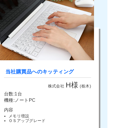
当社購買品へのキッティング
H様
株式会社
(栃木)
台数:1台
機種:ノートPC
内容
メモリ増設
ＯＳアップグレード