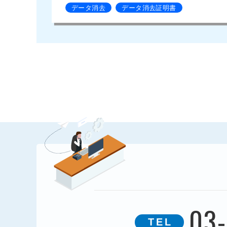
データ消去
データ消去証明書
03
TEL