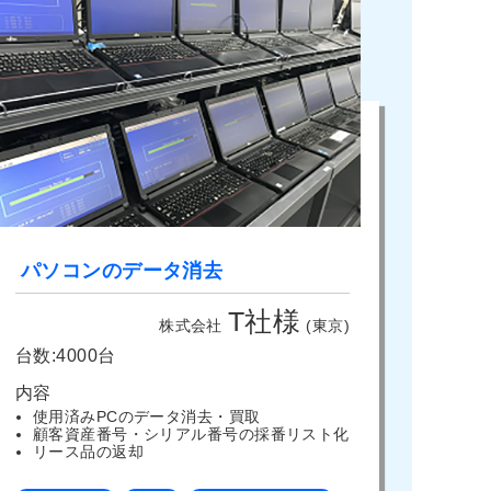
パソコンのデータ消去
T社様
株式会社
(東京)
台数:4000台
内容
使用済みPCのデータ消去・買取
顧客資産番号・シリアル番号の採番リスト化
リース品の返却