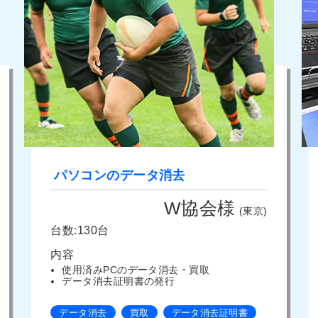
パソコンのデータ消去
W協会様
(東京)
台数:130台
内容
使用済みPCのデータ消去・買取
データ消去証明書の発行
データ消去
買取
データ消去証明書