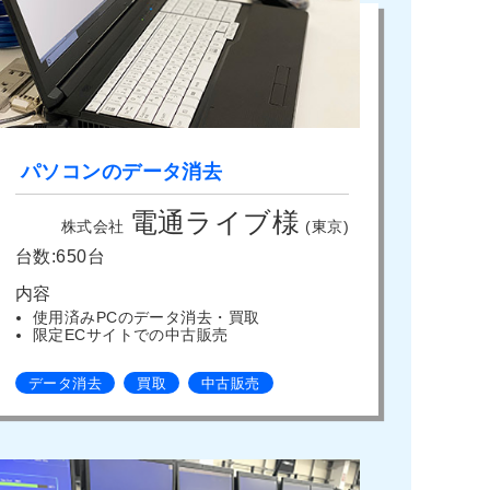
パソコンのデータ消去
電通ライブ様
株式会社
(東京)
台数:650台
内容
使用済みPCのデータ消去・買取
限定ECサイトでの中古販売
データ消去
買取
中古販売