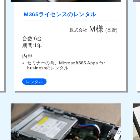
M365ライセンスのレンタル
M様
株式会社
(長野)
台数:6台
期間:1年
内容
セミナーの為、Microsoft365 Apps for
businessのレンタル
レンタル