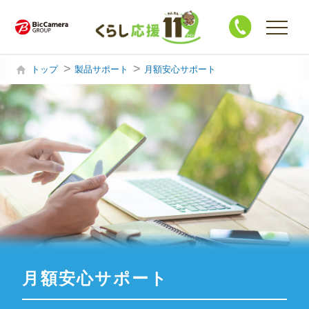
トップ
製品サポート
月額安心サポート
購入・買替相談
製品サポート
ハウスクリーニング
修 理
買 取
月額安心サポート