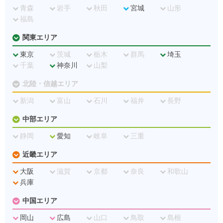
青森
岩手
秋田
宮城
山形
福島
関東エリア
東京
茨城
栃木
群馬
埼玉
千葉
神奈川
山梨
北陸・信越エリア
新潟
富山
石川
福井
長野
中部エリア
静岡
愛知
岐阜
三重
近畿エリア
大阪
滋賀
京都
奈良
和歌山
兵庫
中国エリア
岡山
広島
山口
鳥取
島根