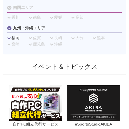
四国エリア
香川
徳島
愛媛
高知
九州・沖縄エリア
福岡
佐賀
長崎
大分
熊本
宮崎
鹿児島
沖縄
イベント＆トピックス
自作PC組立代行サービス
eSportsStudioAKIBA