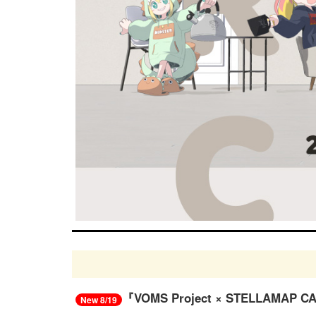
『VOMS Project × STELLAM
New 8/19