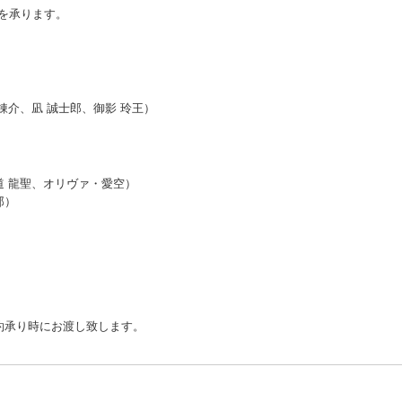
を承ります。
）
錬介、凪 誠士郎、御影 玲王）
道 龍聖、オリヴァ・愛空）
郎）
約承り時にお渡し致します。