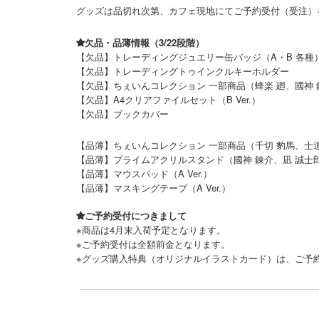
グッズは品切れ次第、カフェ現地にてご予約受付（受注）
欠品・品薄情報（3/22段階）
【欠品】トレーディングジュエリー缶バッジ（A・B 各種
【欠品】トレーディングトゥインクルキーホルダー
【欠品】ちぇいんコレクション 一部商品（蜂楽 廻、國神 
【欠品】A4クリアファイルセット（B Ver.）
【欠品】ブックカバー
【品薄】ちぇいんコレクション 一部商品（千切 豹馬、士
【品薄】プライムアクリルスタンド（國神 錬介、凪 誠士
【品薄】マウスパッド（A Ver.）
【品薄】マスキングテープ（A Ver.）
ご予約受付につきまして
※商品は4月末入荷予定となります。
※ご予約受付は全額前金となります。
※グッズ購入特典（オリジナルイラストカード）は、ご予