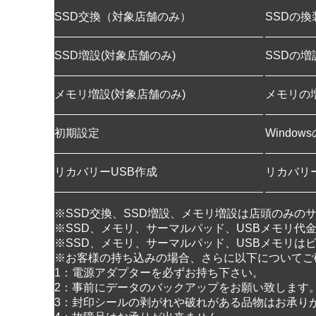
SSD交換（対象店舗のみ）
SSDの
SSD増設(対象店舗のみ)
SSDの
メモリ増設(対象店舗のみ)
メモリの
初期設定
Windo
リカバリーUSB作成
リカバリ
※SSD交換、SSD増設、メモリ増設は店頭のみの
※SSD、メモリ、サーマルパッド、USBメモリ代
※SSD、メモリ、サーマルパッド、USBメモリは
※お客様の持ち込みの場合、さらに以下についてご
1：電源アダプターを必ずお持ち下さい。
2：事前にデータのバックアップをお願い致します
3：封印シールの剥がれや破れがある品物はお承り