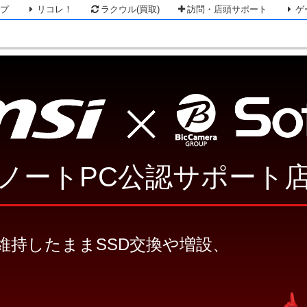
ップ
リコレ！
ラクウル(買取)
訪問・店頭サポート
ゲ
ノートPC公認サポート
維持したままSSD交換や増設、