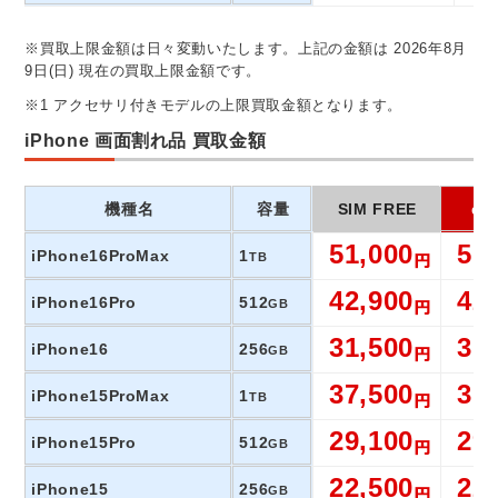
※買取上限金額は日々変動いたします。上記の金額は 2026年8月
9日(日) 現在の買取上限金額です。
※1 アクセサリ付きモデルの上限買取金額となります。
iPhone 画面割れ品 買取金額
機種名
容量
SIM FREE
do
51,000
51
iPhone16ProMax
1
TB
42,900
42
iPhone16Pro
512
GB
31,500
31
iPhone16
256
GB
37,500
37
iPhone15ProMax
1
TB
29,100
29
iPhone15Pro
512
GB
22,500
22
iPhone15
256
GB