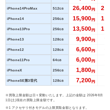
26,400
26
iPhone14ProMax
512
GB
15,900
15
iPhone14
256
GB
13,500
13
iPhone13Pro
256
GB
9,900
9
iPhone13
128
GB
6,600
6
iPhone12
128
GB
6,000
5
iPhone11Pro
64
GB
1,800
1
iPhoneX
256
GB
7,200
7
iPhoneSE第3世代
128
GB
※買取上限金額は日々変動いたします。上記の金額は 2026年8月
1日(土)現在の買取上限金額です。
※1 アクセサリ付きモデルの上限買取金額となります。