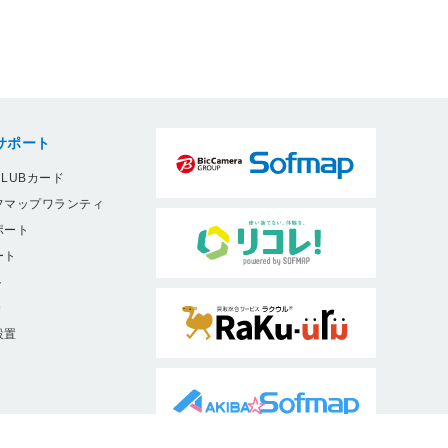
サポート
LUBカード
フマップワランティ
ポート
ート
ト
9
設置