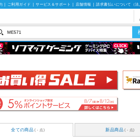
約
|
ご利用ガイド
|
サービス＆サポート
|
店舗情報
|
請求書払いについて（法
全ての商品
新品商品
( - 点)
( - 点)