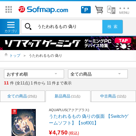
トップ
＞
うたわれるもの 偽り
11
件 (全11点)
1
件から
11
件まで表示
全ての商品
新品商品
中古商品
(23点)
(11点)
(12点)
AQUAPLUS(アクアプラス)
うたわれるもの 偽りの仮面 【Switchゲ
ームソフト】【sof001】
¥4,750
(税込)