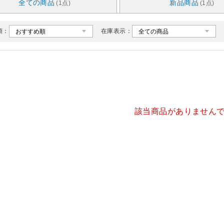
全ての商品
新品商品
(1点)
(1点)
順：
在庫表示：
該当商品がありません