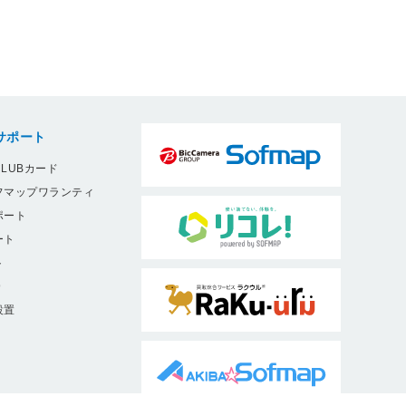
サポート
LUBカード
フマップワランティ
ポート
ート
ト
9
設置