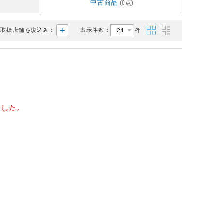
中古商品
(0点)
取扱店舗を絞込み：
表示件数：
件
でした。