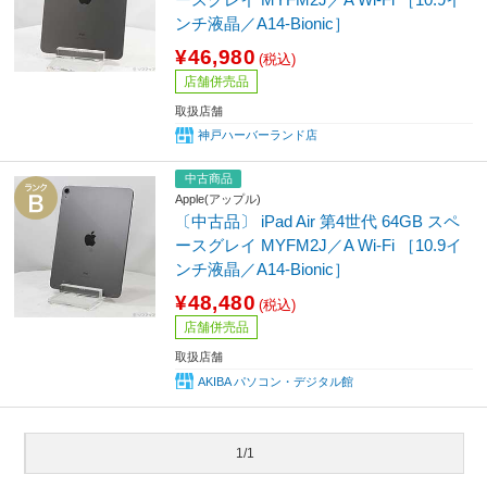
ンチ液晶／A14-Bionic］
¥46,980
(税込)
店舗併売品
取扱店舗
神戸ハーバーランド店
中古商品
Apple(アップル)
〔中古品〕 iPad Air 第4世代 64GB スペ
ースグレイ MYFM2J／A Wi-Fi ［10.9イ
ンチ液晶／A14-Bionic］
¥48,480
(税込)
店舗併売品
取扱店舗
AKIBA パソコン・デジタル館
1/1