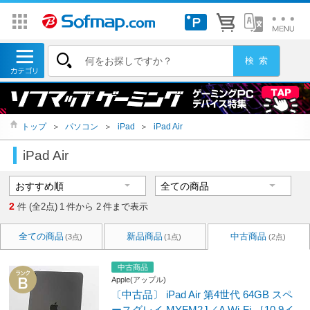
トップ
＞
パソコン
＞
iPad
＞
iPad Air
iPad Air
2
件 (全2点)
1
件から
2
件まで表示
全ての商品
新品商品
中古商品
(3点)
(1点)
(2点)
中古商品
Apple(アップル)
〔中古品〕 iPad Air 第4世代 64GB スペ
ースグレイ MYFM2J／A Wi-Fi ［10.9イ