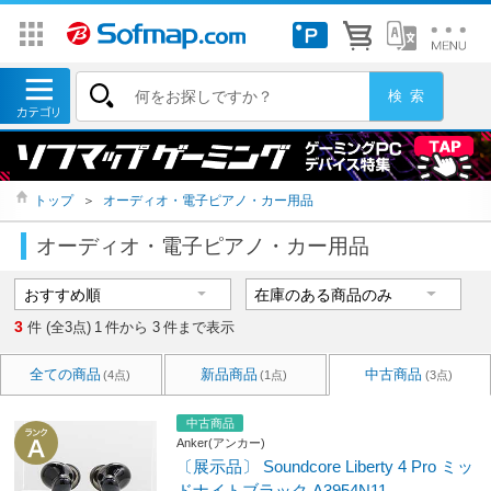
トップ
＞
オーディオ・電子ピアノ・カー用品
オーディオ・電子ピアノ・カー用品
3
件 (全3点)
1
件から
3
件まで表示
全ての商品
新品商品
中古商品
(4点)
(1点)
(3点)
中古商品
Anker(アンカー)
〔展示品〕 Soundcore Liberty 4 Pro ミッ
ドナイトブラック A3954N11