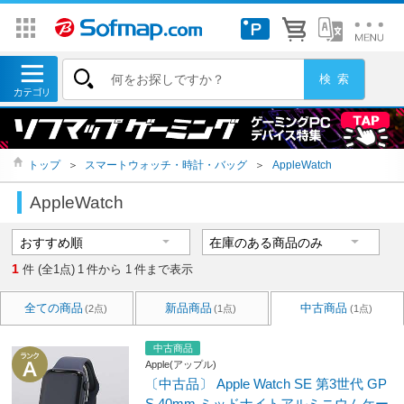
トップ
＞
スマートウォッチ・時計・バッグ
＞
AppleWatch
AppleWatch
1
件 (全1点)
1
件から
1
件まで表示
全ての商品
新品商品
中古商品
(2点)
(1点)
(1点)
中古商品
Apple(アップル)
〔中古品〕 Apple Watch SE 第3世代 GP
S 40mm ミッドナイトアルミニウムケー