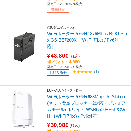
発売日：2024/04/26発売
数量限定
ASUS(エイスース)
Wi-Fiルーター 5764+1376Mbps ROG Stri
x GS-BE7200X ［Wi-Fi 7(be) /IPv6対
応］
¥43,800
(税込)
ポイント：4,380
発売日：2025/10/31発売
（1）
お取り寄せ
BUFFALO(バッファロー）
Wi-Fiルーター 5764+688Mbps AirStation
(ネット脅威ブロッカー2対応・プレミア
ムモデル) ホワイト WSR6500BE6P/CW
H ［Wi-Fi 7(be) /IPv6対応］
¥30,980
(税込)