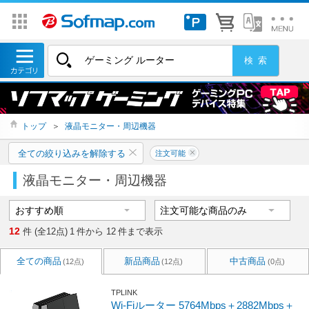
トップ
＞
液晶モニター・周辺機器
全ての絞り込みを解除する
注文可能
液晶モニター・周辺機器
12
件 (全12点)
1
件から
12
件まで表示
全ての商品
新品商品
中古商品
(12点)
(12点)
(0点)
TPLINK
Wi-Fiルーター 5764Mbps＋2882Mbps＋