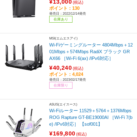
¥13,000
(税込)
ポイント：130
発売日：2022/12/14発売
在庫あり
MSI(エムエスアイ)
Wi-Fiゲーミングルーター 4804Mbps＋12
01Mbps＋574Mbps RadiX ブラック GR
AX66 ［Wi-Fi 6(ax) /IPv6対応］
¥40,240
(税込)
ポイント：4,024
発売日：2023/02/17発売
在庫限り
ASUS(エイスース)
Wi-Fiルーター 11529＋5764＋1376Mbps
ROG Rapture GT-BE19000AI ［Wi-Fi 7(b
e) /IPv6対応］ 【sof001】
¥169,800
(税込)