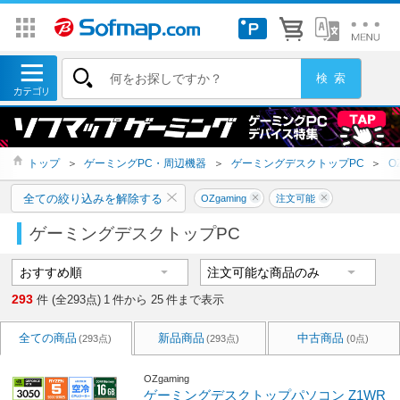
トップ
＞
ゲーミングPC・周辺機器
＞
ゲーミングデスクトップPC
＞
O
全ての絞り込みを解除する
OZgaming
注文可能
ゲーミングデスクトップPC
293
件 (全293点)
1
件から
25
件まで表示
全ての商品
新品商品
中古商品
(293点)
(293点)
(0点)
OZgaming
ゲーミングデスクトップパソコン Z1WR