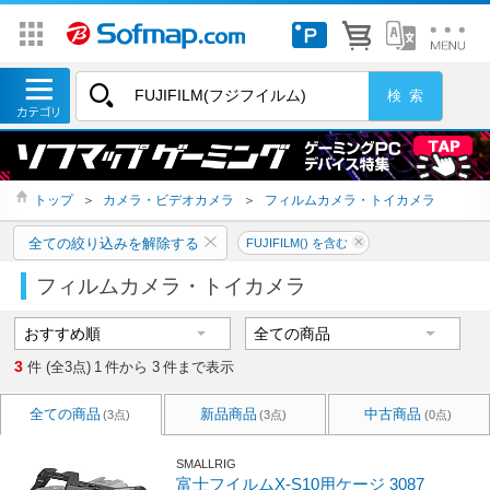
トップ
＞
カメラ・ビデオカメラ
＞
フィルムカメラ・トイカメラ
全ての絞り込みを解除する
FUJIFILM() を含む
フィルムカメラ・トイカメラ
3
件 (全3点)
1
件から
3
件まで表示
全ての商品
新品商品
中古商品
(3点)
(3点)
(0点)
SMALLRIG
富士フイルムX-S10用ケージ 3087