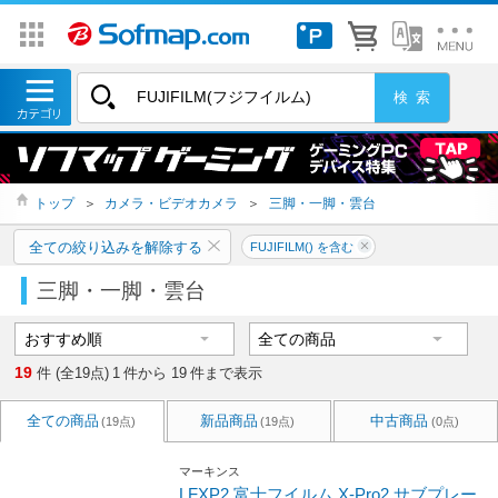
トップ
＞
カメラ・ビデオカメラ
＞
三脚・一脚・雲台
全ての絞り込みを解除する
FUJIFILM() を含む
三脚・一脚・雲台
19
件 (全19点)
1
件から
19
件まで表示
全ての商品
新品商品
中古商品
(19点)
(19点)
(0点)
マーキンス
LFXP2 富士フイルム X-Pro2 サブプレー