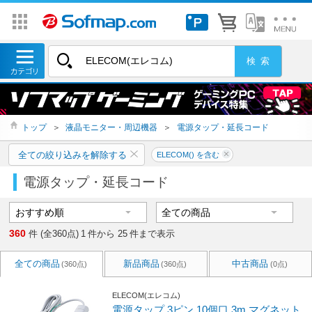
トップ
＞
液晶モニター・周辺機器
＞
電源タップ・延長コード
全ての絞り込みを解除する
ELECOM() を含む
電源タップ・延長コード
360
件 (全360点)
1
件から
25
件まで表示
全ての商品
新品商品
中古商品
(360点)
(360点)
(0点)
ELECOM(エレコム)
電源タップ 3ピン 10個口 3m マグネット