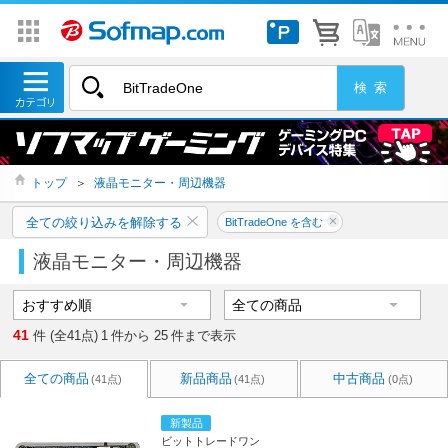
トップ
＞
液晶モニター・周辺機器
全ての絞り込みを解除する
BitTradeOne を含む
液晶モニター・周辺機器
41
件 (全41点)
1
件から
25
件まで表示
全ての商品
新品商品
中古商品
(41点)
(41点)
(0点)
新製品
ビットトレードワン