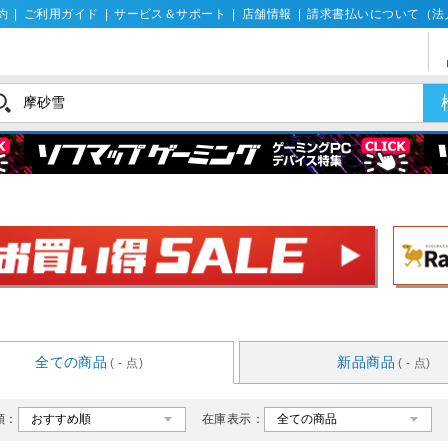
約
|
ご利用ガイド
|
サービス＆サポート
|
店舗情報
|
請求書払いについて（法
全ての商品
新品商品
( - 点)
( - 点)
順：
在庫表示：