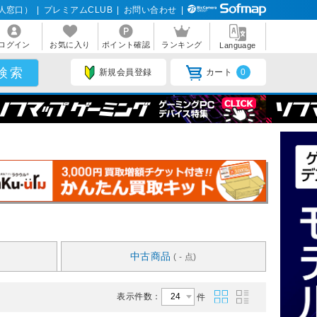
人窓口）
|
プレミアムCLUB
|
お問い合わせ
|
ログイン
お気に入り
ポイント確認
ランキング
Language
新規会員登録
カート
0
中古商品
( - 点)
表示件数：
件