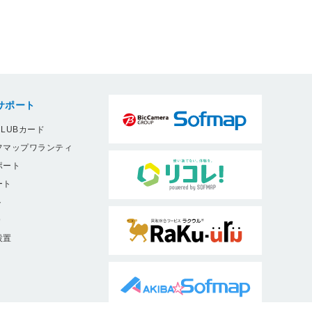
サポート
LUBカード
フマップワランティ
ポート
ート
ト
9
設置