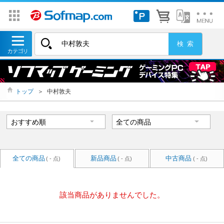
トップ
＞
中村敦夫
全ての商品
新品商品
中古商品
( - 点)
( - 点)
( - 点)
該当商品がありませんでした。