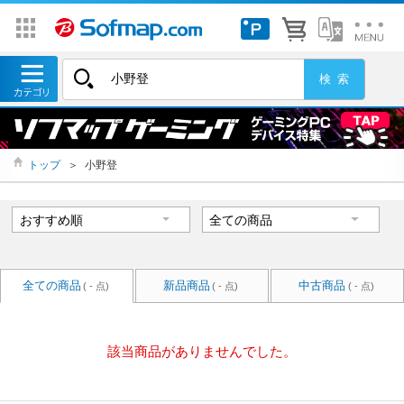
トップ
＞
小野登
全ての商品
新品商品
中古商品
( - 点)
( - 点)
( - 点)
該当商品がありませんでした。