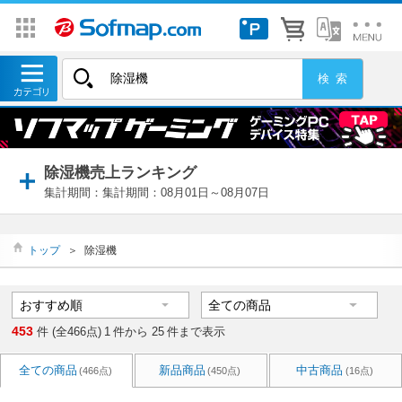
除湿機売上ランキング
集計期間：集計期間：08月01日～08月07日
トップ
＞
除湿機
453
件 (全466点)
1
件から
25
件まで表示
全ての商品
新品商品
中古商品
(466点)
(450点)
(16点)