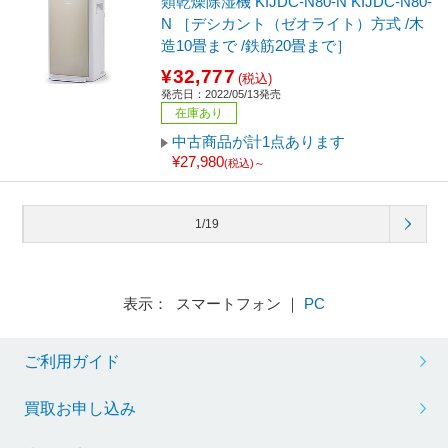
類乾燥除湿機 KIJDC-N80-N KIJDC-N80-
N ［デシカント（ゼオライト）方式 /木
造10畳まで /鉄筋20畳まで］
¥32,777
(税込)
発売日：2022/05/13発売
在庫あり
中古商品が計1点あります
¥27,980
(税込)～
1/19
表示： スマートフォン ｜
PC
ご利用ガイド
買取お申し込み