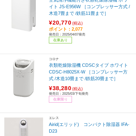
イト JS-E956W ［コンプレッサー方式 /
木造7畳まで /鉄筋11畳まで］
¥20,770
(税込)
ポイント：2,077
発売日：2025/04/07発売
在庫あり
コロナ
衣類乾燥除湿機 CDSCタイプ ホワイト
CDSC-H8025X-W ［コンプレッサー方
式 /木造10畳まで /鉄筋20畳まで］
¥38,280
(税込)
発売日：2025/03/下旬発売
在庫限り
エレス
Airid(エリッド) コンパクト除湿器 IFA-
D23