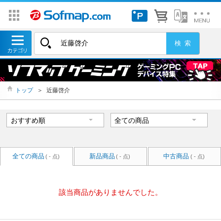
トップ
＞
近藤啓介
全ての商品
新品商品
中古商品
( - 点)
( - 点)
( - 点)
該当商品がありませんでした。