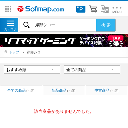
トップ
＞
岸部シロー
全ての商品
新品商品
中古商品
( - 点)
( - 点)
( - 点)
該当商品がありませんでした。