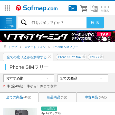
トップ
＞
スマートフォン
＞
iPhone SIMフリー
全ての絞り込みを解除する
iPhone 13 Pro Max
128GB
iPhone SIMフリー
5
件 (全48点)
1
件から
5
件まで表示
全ての商品
新品商品
中古商品
(48点)
(0点)
(48点)
中古商品
Apple(アップル)