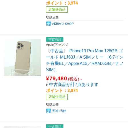
ポイント：3,974
店舗併売品
取扱店舗
AKIBA U-SHOP
中古商品
Apple(アップル)
〔中古品〕 iPhone13 Pro Max 128GB ゴ
ールド MLJ63J／A SIMフリー ［6.7イン
チ有機EL／Apple A15／RAM:6GB／ナノ
SIM］
¥79,480
(税込)～
中古商品が計7点あります
ポイント：3,974
店舗併売品
取扱店舗
天神1号館
中古商品