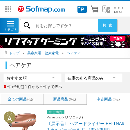
トップ
＞
美容家電・健康家電
＞
ヘアケア
ヘアケア
6
件 (全6点)
1
件から
6
件まで表示
全ての商品
新品商品
中古商品
(6点)
(0点)
(6点)
中古商品
Panasonic(パナソニック)
〔展示品〕 ヘアードライヤー EH-TNA9
J カッパーゴールド ［海外専用］