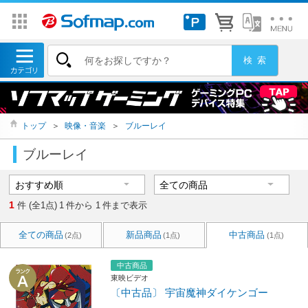
トップ
＞
映像・音楽
＞
ブルーレイ
ブルーレイ
1
件 (全1点)
1
件から
1
件まで表示
全ての商品
新品商品
中古商品
(2点)
(1点)
(1点)
中古商品
東映ビデオ
〔中古品〕 宇宙魔神ダイケンゴー