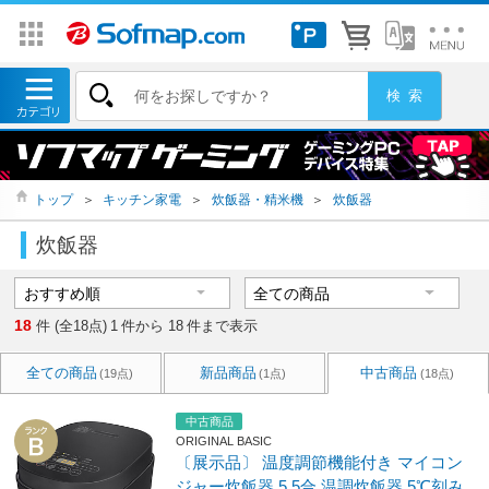
トップ
＞
キッチン家電
＞
炊飯器・精米機
＞
炊飯器
炊飯器
18
件 (全18点)
1
件から
18
件まで表示
全ての商品
新品商品
中古商品
(19点)
(1点)
(18点)
中古商品
ORIGINAL BASIC
〔展示品〕 温度調節機能付き マイコン
ジャー炊飯器 5.5合 温調炊飯器 5℃刻み